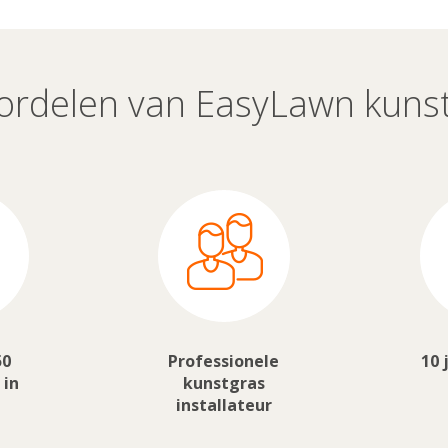
ordelen van EasyLawn kuns
50
Professionele
10 
 in
kunstgras
installateur